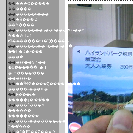
��
���Ѻ�����
��
����
��
�����ߤ���
��
�Ĥ��� 2
��¼����
��
�������ɡ�����RPG��ץ
쥤��Waltz 1
ιΩ�������פꡦ�Ҷ�����
��
�����ɡ�����û�Խ�
��Ԥ�¼�ξ���
���ܹ�
��
��ˡ��Υꥦ��
�ե������η� 4
�ݤι����ˡ���
������
��
��ĤФȤ����Ȥ����Τɤ��֤�
�����ޤ���Ҥ�
��
Ķ�ͥ��å�
�����ɥ� ��ͪ��
��
���󤷤��� 9
������
��������
��
���в�������ɥ��
7 ��̾���
��
�ϥ�ƤΤ��Ȥ��� 9