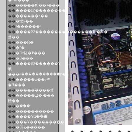
��
�����Ѥ��ޤ���
��
����äȤ��������
��
������ͼ��
��
�㤤ʪ��
��
³������ʸ
��
����ƻϩ���������������˥󥰡�Ź̾˺�
줿��
��
���֤Ĥ֤�
��
�ʺ�
��
�ǲ踫�Ƥ���
��
�򹯿���
��
����ƻϩ������Υ
顼
���व�����������ץ�
��
�����ѡ��ޥꥪ
�Ϥ���
��
���������줿
��
�����ݤ� ���
餷��
��
�ܸ���
��
����������
��
����Υե��꡼
��
���Υ��������ָ�
��
�񥲥åȤ�����