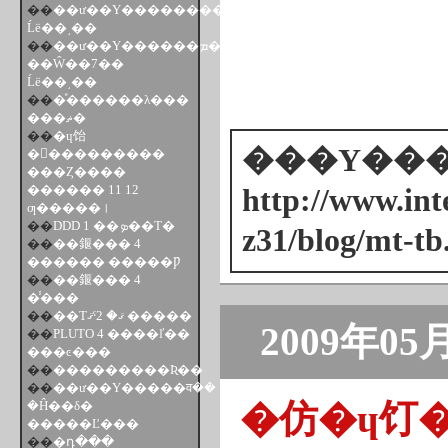
��
��ư��Υ������������ϡ���
Ĺë��͵��
��
��ư��Υ������ܡ��󡦥������
��Ŵ��7��
Ĺë��͵��
��
�ͤ������λ���
���ޡ�
��
�ɥ饴
���Υ���ȥ
�󥯥���������
���Ȥ����
������ 11 12
http://www.inte
ƣ�����।
��
DDD 1 ��ܤ��Τ�
z31/blog/mt-tb
��
��䤷��� 4
������ �����Ƿ
��
��䤷��� 4
�̾���
��
��Τޤˤޤ� 2 �����
2009年05
��
PLUTO 4 ����ľ��
���ͼ���
��
���������Ʀ��
��
��ư��Υ�����व��
�仿�ɥ饤
�Ĥ��δ�
�����Ľ���
��
�դ���