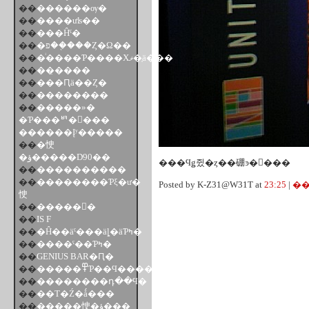
��
������ѹ�
��
����ưʪ��
��
���Ĥˤ�
��
�פ��֤���Ȥ�Ω��
��
�ͥ����Ƥ����Хޥ�֤ä���
��
��̣����
��
���Ԥä��Ȥ�
��
��̣������
��
�����»�
�Ƥ���ꥳ�󥵡���
������Įʸ�����
��
�㤤
�ؤ�����D90��
���Ϥǥ쥤�ȥ��硼ͽ�󤷤���
��
����������
��
��������Ƥξ�ư�
Posted by K-Z31@W31T at
23:25
|
��
㤤
��
�����򿩤�
��
IS F
��
�Ĥ��äˤ���äȴ�äƤߤ�
��
����ˤ��Ƥߤ�
��
GENIUS BAR�Ԥ�
��
�����߾Ƥ��Ϥ�����
��
��������դ��Ϥ�
��
��Τ�Ź�ǻ���
��
�����㤤�ؤ���