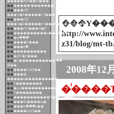
�����ĤäƤ��ˤĤ���
��
�����ˤ������̲�
��
���ץ饤
���²λ�Ź�����ץ󥻡���
��
���ץ饤
���Υ���ȥ
���²λ�Ź�����ץ󥻡���Ű���ȤΤߤʤ���
��
���ץ饤���²λ�Ź
http://www.inte
��
����������ư������
��
�դ���
z31/blog/mt-tb
��
����Τ���
��
���٤�
��
����������
��
�ɥ饤�֤Τ���
��
������������ۤ��
礭��
2008年12
��
����Υɥ饤��
��
���졼
�����ǡ����̵������
��
Ŭ��������
��
�ȥޥȥ�����������
��
Ŭ��������
��
�����������Ȳ��ԤΥƥ���
��
���Ӥε����ѹ�
��
���դ���ϲ��
��
����Υɥ饤��