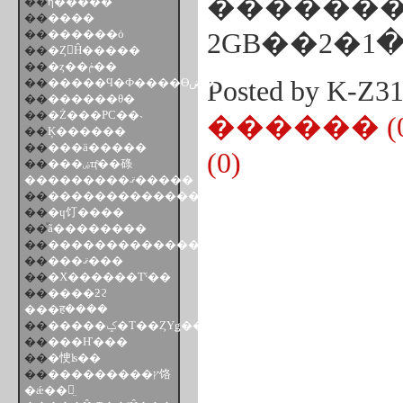
��
ή�����
��
����
��
������ȯ
��
�Ȥ󤫤Ĥ�����
��
�ȥ��ݥ��
��
�����Ϥ�Ф����ϴض�
Posted by K-Z
��
������θ�
��
�Ż���PC��˴
������ (0
��
Ķ������
��
���ä�����
(0)
��
���ۻҵͤ��碌
���������ޤ�����
��
��������������ͷ��Ǥ�����
��
�ɥ饤����
��
ͧã��������
��
�������������Ф�������Υ���������
��
���ޤ���
��
�Х������Τˤ��
��
����ƻϩ
���ह����
��
�����ݤ�Τ��ȤΥǥ�����
��
���Ҥ���
��
�㤤ʪ��
��
���������ץ饹
�ǽ��椬̤