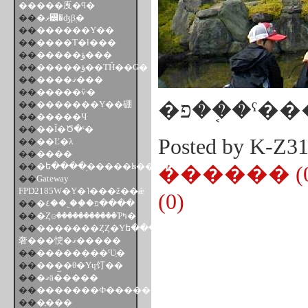
�����㡼�ϥ�
��
�ޥ꡼�ʤβֲ�
��
������Υ��
��
����Τ�ɬ���
��
�����ؤ���
��
�����ؤ��ΤĤ��Ǥ�
��
����ޤ���
��
�����ѷ�
�פ��֤�ˤ
��
�������Υ��硼
��
�����Ч
��
��Ĭ�Ծ�ˤ�
Posted by K-Z
��
��Ľ�λ
��
����
��
�ե����֥�����ʪ��12��
������ (0
��
Gateway
FPD2185W�Υ�˥���ž��ǽ
(0)
��
�פ��֤�˿��٤����
��
�Ȥꤢ�����������Ƥߤ�
��
�������ȤȤ�Υե����
奢���㤤�ޤ�����
��
��������ˤƲָ�
��
���̲�θ�Υɥ饤��
��
�ޤä�����
��
�������Ф������ˤ�
��
�ָ���