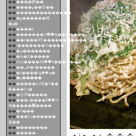
��
���̲�餷��
��
���̲�ǥ��饪��
��
��������������
��
�ǥ������㤤
�ؤ�
��
̵����ʪ
��
�������դ��ʤ�������
��
��ê���ĤȲ�����������Ͻ�λ
��
³�������Ϻ����
��
�ܤ�������
��
�ʤ�Ȥ�����
��
iPod����åե��Ϥ�������
��
��ڤθ�˥�����
��
�ǡ����ΰܤ��ؤ�
��
�٤�����
��
�����Ȥϰ㤦�Τ��
襶���Ȥϡ�
��
�Ȥ󤫤Ĥ�����
��
���ޥ����ᥤ��Υ˥
塼�����׺����
��
�Ϥ���
��
���󥹥ȥ������
궯��
��
�������̲�
��
�����