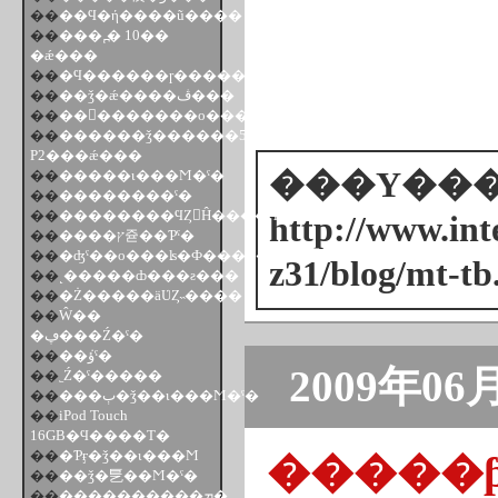
��
��Ϥ�ή����ũ����
��
���ͺ߽� 10��
�ǽ���
��
�Ϥ������ɼ������ʤ�
��
��ǯ�ǽ����ڤ���
��
��󤯤�������ο������Ȥ���
��
������ǯ������52��
P2���ǽ���
���Υ���ȥ
��
�����ι���Ϻ�ˤ�
��
��������ˤ�
��
��������ϤȤ󤫤Ĥ����Ϥ�
http://www.inte
��
����ץ쥳��Ƥˤ�
��
�ʤˤ��ο���ʪ�Ф���Υ���ȥ꡼��
z31/blog/mt-tb
��
˻�����ȸ���ƨ���
��
�Ż�����äƲȤ˵����
��
Ŵ��
�ڥ���Ź�ˤ�
��
��ܿؤˤ�
2009年06
��
˿Ź�ˤ�����
��
���ٻ�ǯ��ι���Ϻ�ˤ�
��
iPod Touch
16GB�Ϥ����Τ�
��
�Ƥӻ�ǯ��ι���Ϻ
�����
��
��ǯ�乬��Ϻ�ˤ�
��
����������ܡ�