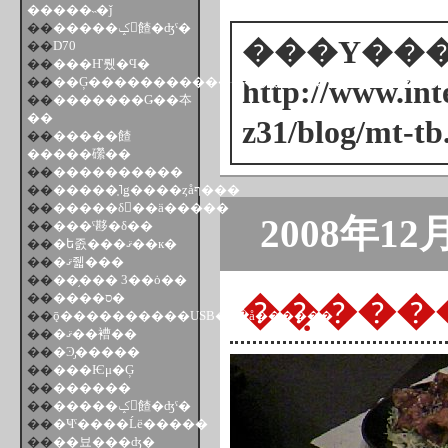
�����˵�ǰ
��
�����ݤ󤵤餷�ʤˤ�
���Υ���ȥ
��
D70
��
���Ҥ뤴�Ϥ�
��
��Ģ����������������(��ϡ�)��������
http://www.inte
��
�������Ǥ��夲
��
z31/blog/mt-tb
��
�����餷
�����礯��
��
����������
��
�����֤˥ǥ����ȥåף���
��
�����δ򤷤��ä�����
2008年12
��
���ˤ夦�δ��
��
�ե졼���ޤ��к�
��
�ޤ줿���
��
��֥��� 3��ȯ��
��̣���
��
����ס�
��
ǭ����������USB�ե�å������
��
�ޤ��褿��
��
�Ͽ̡�����
��
���Ѥμ�Ģ
��
������
��
�����ݤ󤵤餷�ʤˤ�
��
�Ҹˤ����Ĺë�����
��
��뵤���ʤ�