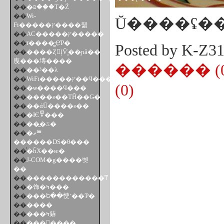
��
�פ��֤�Τ�Ź
��
Wi-
Ŭ����ʢ�
Fi�����ץ����줿
��
AC�����ץ�����
��
ī����̻ҾƤ�
Posted by K-Z
��
����Ȥ󤳤ļѶ̻��ɲå��
㡼���塼����
������ (0
��
��³��λ
��
WiFi�����ץ��Ϥ���
(0)
��
�ѡ����Ϥ���
��
����ƨ��ΤĤ��Ǥ�
��
��άŪ����ƨ��
��
�Ѥ߾���
��
���̲ػ�
��
�ޥꥪ
������DS�θ���
��
ͭ�ĥХ��ѥ�
��
J-COM�ǥ����볫
��
��
������������ͳ
��
�饰�ߤ���
��
���ե��㤤˺��Ƥ�
��
����
��
���ߤ䤲
��
�������