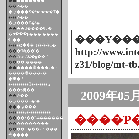
��
�������
��
Ŵ��
�ڥ���Ź�ˤ� ���Τ�
��
Ŵ��
�ڥ���Ź�ˤ�
��
��󥹥����ϥ󥿡�
�ե���ƥ��� ����
���Υ���ȥ
饤��
��
�פ��֤�˴Ť���Τ�
http://www.inte
��
�Ϥʤ֤��ˤ�
��
Fate PS2�ǥ��ꥢ
z31/blog/mt-tb
��
��¸����
��
����䥹���ȥ� 2
����䥹���ȥ�
�׻�!!
�����Ĥ���� 2
���ȥ楫��
2009年05
��
Ŵ��
�ڥ���Ź�ˤ�
��
�ݽ���
��
��ê������
����Ƥ
��
��ž��Ƚ4������
��
��������
��
��С���7 6 ���
夹����