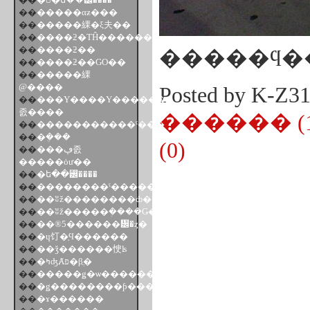
��
�����αƶ���
��
�����綶�ξ夫��
��
����ƻ�ΤĤ�������
��
����ƻ��
�����ϥ��
��
����ƻ��GO��
��
�����綶
@����
Posted by K-Z
��
���Υ����Υ������
졼����
������ (1
��
�����������ˤ���
��
�ܴ���
(0)
��
���ڥ졼
�����ȯư��
��
�ե��꡼����
��
��������ˤ�����
��
��ʬž��������ȸ�����
��
��ʬž�����ܲ����Ǥ�
��
��®5������᡼�ȥ�
��
�ɥ饤�֤Ϥ������
��
��ǯ������㤤ʪ
��
�ߤʤȺפ�βֲ�
��
�����ǥ�ѡ���������ˤ�
��
�ǥ��������ƥ����ˤΥ���
��
�ɤ������