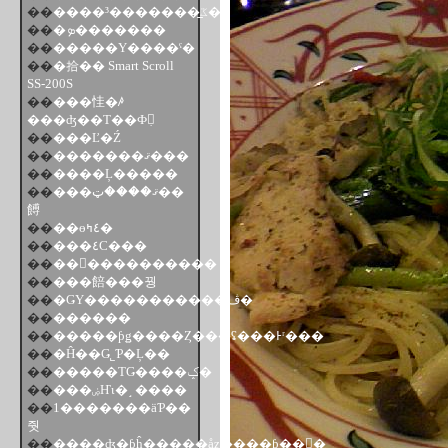
��
����³�������̲ػ�
��
�ܤ�������
��
�����Υ����ˤ�
��
�拾�� Smart Scroll
SS-200S
��
���㤬�ꤳ
���ʤ��Τ��Ф䤭̣
��
���Ľ�Ź
��
�������ޤ���
��
����Ļ�����
��
���ޤ����ټ��
餺
��
��ɵ٤ߤ�
��
���٤Ϲ���
��
���ٰ���������
��
���餢���꿩
��
�ǤΥ�����������ڤ�
��
������
��
�����ƥǥ����Ȥ���ʢ���Ͱʳ���
��
�Ĥ��Ǥ˾Ƥ�Ļ��
��
�����ΤǤ����ݤ�
��
���ۻҤι�˼ ����
��
1�������äƤ��
줫
��
����ʤ�ƥĥ�����åȥ����ƥ��󥰡�