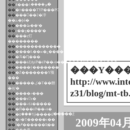
��
4���ܤ����١�
��
�¤����ΤΥΡ���PC
��
���󥰥��2�浡
��ܥ�ƥå�
��
���ظ��ˤ�
��
ϲ��ӡ����ˤ�
��
���ȥ饤
��������
��
������������
��
����Ƚ��ѥ�¿����
��
�⥹�Ԥ���
��
���äȤʤäƤ�äƤ��ޤä�������Ϥ��Ƥ��ʤ���
��
����ŷ�������
���Υ���ȥ
��
�Ż�������Υ顼
���
http://www.inte
��
�����ݤ�Τ��餷
�ʤˤ�
z31/blog/mt-tb
��
����ޤ���
��
���ɤ󤦤ɤ�
��
���٤ޤä�����
��
�Ĥ���äƤ��ޤä�
��
�פ��֤�Υ֥å����մ�����Ź
2009年04
��
�ޤ�Τ�����ͼ��
��
Ĩ�ꤺ������Ʀ��
��
���졼