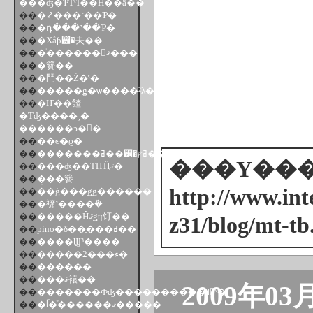
���ʤ�ƤΤϤ��Ĥ��ä��
��
�⤦���˺��Ƥ�
��
�դ���˺��Ƥ�
��
�Хåƥ꡼�夬��
��
�ͥ������󤦤ޤ���
��
�籫��
��
�⾾��Ź�ˤ�
��
�����ǥ�ѡ����²λ���̵������
��
�Ҥ��餷
�Τʤ����˲�
������ͽ�󳫻�
��
��ͼ�ϱ�
��
�������ߥ��꡼�ߥץ��
���Υ���ȥ
��
���ʤ��ΤҤĤޤ֤�
��
�̤��籫
http://www.inte
��
��ģ���ǥǥ������
��
�褯˺����ܰ�
��
�����Ĥޤǥɥ饤��
z31/blog/mt-tb
��
pino�δ��ָ���ߥ��̣
��
����Ϣ³����
��
�����ƻ���ء�
��
������
��
���ޤ褤��
2009年03
��
�������Фʤ����������˥󥰤ˤ�
��
�ᥬ�ͤ������ޤ�����