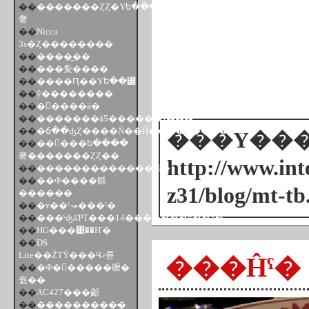
��
�������ȤȤ�Υե����
奢
��
Nicca
3s�Ȥ��������
��
����̼��
��
���夤����
��
����Ԥ��Υե��꡼
��
ŷ��������
��
�����ä�
��
�������äƼ������ޤ���
��
�ճ��ʤȤ����Ǹ��Ĥ����Ҥ�������
���Υ���ȥ
��
��󥳥���ե����
奢�֤������ȤȤ��
http://www.inte
��
�������������ݤ�
��
��Ф����餤
z31/blog/mt-tb
���֤�̵��
��
�ɤ��ˤ⤳���ˤ�
��
���ˤʤäƤΤ���14�������ǥ��å�
��
HG���͹��Ҥ�
��
DS
Lite��ŹƬŸ���Ϥޤ롣
���Ĥˤ�
��
�Ф�󤿤�����礳�
줤��
��
AC427���֥顪
��
���������̷�