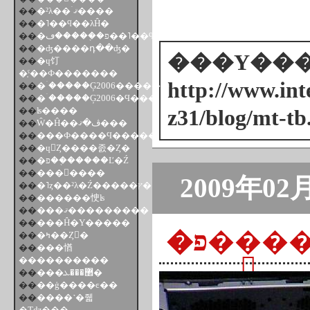
��
�²λ��ۤޤ����
��
�˥��ϥ��λĤ�
��
�פ��֤����ڡ��˥��ϥ�
��
�ʤ����դ��ʤ�
���Υ���ȥ
��
�ɥ饤
�֤ˤ��Ф�������
http://www.inte
��
�ۤ�����Ģ2006������
��
�ۤ�����Ģ2006�Ϥ���
��
ʪ����
z31/blog/mt-tb
��
Ŵ�Ĥ��ڤ�ޤ���
��
���Ф����Ϥ�����
��
�ɥ󥭤Ȥ����졼�Ȥ�
��
�פ��֤�����Ľ�Ź
��
�������
2009年02
��
�˥ȥ��²λ�Ź�����ץ�
��
������㤤ʪ
��
���ޤ���������
��
���Ĥ�Υ�����
�פ��֤
��
�ߤ��Ȥ󤳤�
��
���㥢
����������
��
���޲���ܥ�
��
��ģ����ͼ��
��
����˺�줿
�Τǳ���