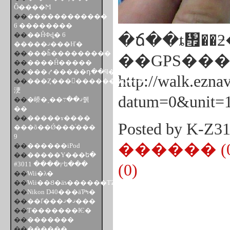
Ȫ����Ϻ
��
������������
6 ��������
��
��ĤФȡ� 6
�ճ��ȶ᤯��
�����ޤ���Ҥ�
��
���ĥ���������
��GPS��
��
����Ĥ�����
��
���⤤�����դ��Ϥ�
http://walk.ezna
��
���Ȥ���󥱥�������Ų�ƻ�
浭
datum=0&unit=
��
�峤�˰��߹��ޤ줽
��
��
�����ɤ����
Posted by K-Z
���õ��Ǿ���ͥ���
9
������ (0
��
������iPod
��
�����Υ���ե�
#3011 ����ץե���
(0)
��
Wii�λ�
��
Wii��Ȣ�äƾ������Τʡ�
��
Nikon D40���äƤߤ�
��
��ľ���ޤ�ޤ���
��
Ƭ�������Ѥ�
��
�������
��
������