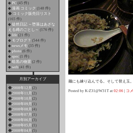
◆
PC
(45 件)
◆
漫画 コミック
(148 件)
◆
コミック販売日リスト
(165 件)
◆
徒然日記 ～堕落はあざな
える縄のごとし～
(176 件)
◆
life
(21 件)
◆
モブログ？
(544 件)
◆
newsメモ
(35 件)
◆
photo
(6 件)
◆
spec
(1 件)
◆
暗黒の物置
(2 件)
◆
web
(41 件)
月別アーカイブ
麺にも練り込んでる。そして替え玉
◆
2008年12月
(2)
Posted by K-Z31@W31T at
02:06
|
コメ
◆
2008年11月
(2)
◆
2008年10月
(2)
◆
2008年09月
(1)
◆
2008年08月
(4)
◆
2008年07月
(1)
◆
2008年06月
(3)
◆
2008年05月
(1)
◆
2008年04月
(5)