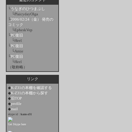
└
うなぎのひつまぶし
└PlaicydayOlga
└
2006/02/24（金） 発売の
コミック
└EpheskVep
└
PC復旧
└Heel
└
PC復旧
└Arnie
└
PC復旧
└Heel
（敬称略）
リンク
◆
K-Z31の本棚を確認する
◆
K-Z31の本棚から探す
◆
旧TOP
◆
profile
◆
mail
skype id :
kazu-z31
Get Skype here