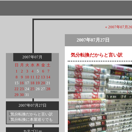
« 2007年07月2
2007年07月27日
気分転換だからと言い訳
2007年07月
日
月
火
水
木
金
土
1
2
3
4
5
6
7
8
9
10
11
12
13
14
15
16
17
18
19
20
21
22
23
24
25
26
27
28
29
30
31
2007年07月27日
└
気分転換だからと言い訳
└
気分転換に本屋巡りでも
カテゴリー