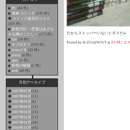
◆
PC
(44 件)
◆
漫画 コミック
(145 件)
◆
コミック販売日リスト
(165 件)
◆
徒然日記 ～堕落はあざな
だからストッパーいないとダメだw
える縄のごとし～
(173 件)
◆
life
(19 件)
Posted by K-Z31@W31T at
23:09
|
コメ
◆
モブログ？
(470 件)
◆
newsメモ
(29 件)
◆
photo
(6 件)
◆
spec
(1 件)
◆
暗黒の物置
(2 件)
◆
web
(40 件)
月別アーカイブ
◆
2007年07月
(14)
◆
2007年06月
(11)
◆
2007年05月
(4)
◆
2007年04月
(12)
◆
2007年03月
(23)
◆
2007年02月
(17)
◆
2007年01月
(28)
◆
2006年12月
(45)