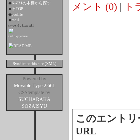
◆
K-Z31の本棚から探す
メント (0)
|
トラ
◆
旧TOP
◆
profile
◆
mail
skype id :
kazu-z31
Get Skype here
Syndicate this site (XML)
Powered by
Movable Type 2.661
CSStemplate by
SUCHARAKA
SOZAISYU
このエントリ
URL