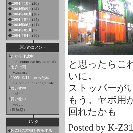
◆
2004年10月
(20)
◆
2004年09月
(14)
◆
2004年08月
(20)
◆
2004年07月
(14)
◆
2004年06月
(11)
◆
2004年05月
(7)
◆
2004年04月
(10)
最近のコメント
└
ただ今作成中
と思ったらこ
└ discount car insurance uk
└
七夕は雨
└wumess
いに。
└
2005/10/11 買った本
└ gioco del poker gratuito
ストッパーが
└
買い物中
└adult
もう。ヤボ用
└
買い物中
└adult
回れたかも
（敬称略）
リンク
Posted by K-Z
◆
K-Z31の本棚を確認する