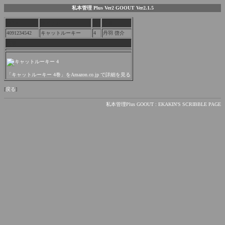
私本管理 Plus Ver2 GOOUT Ver2.1.5
ISBN
タイトル
巻
作者
4091234542
キャットルーキー
4
丹羽 啓介
内容
「キャットルーキー 4巻」をAmazon.co.jp で詳細を見る
[
戻る
]
私本管理Plus GOOUT : EKAKIN'S SCRIBBLE PAGE