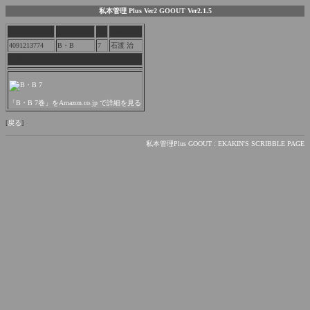
私本管理 Plus Ver2 GOOUT Ver2.1.5
ISBN
タイトル
巻
作者
4091213774
B・B
7
石渡 治
内容
「B・B 7巻」をAmazon.co.jp で詳細を見る
[
戻る
]
私本管理Plus GOOUT : EKAKIN'S SCRIBBLE PAGE